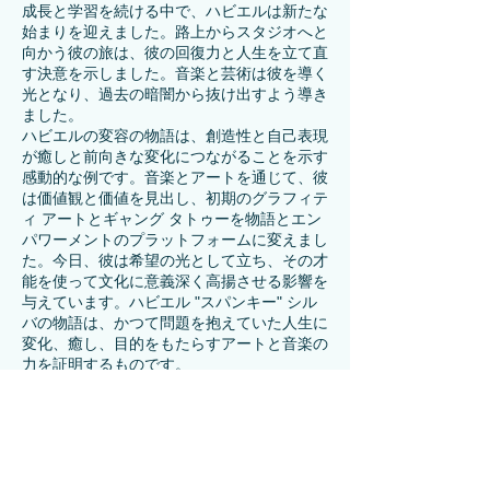
成長と学習を続ける中で、ハビエルは新たな
始まりを迎えました。路上からスタジオへと
向かう彼の旅は、彼の回復力と人生を立て直
す決意を示しました。音楽と芸術は彼を導く
光となり、過去の暗闇から抜け出すよう導き
ました。
ハビエルの変容の物語は、創造性と自己表現
が癒しと前向きな変化につながることを示す
感動的な例です。音楽とアートを通じて、彼
は価値観と価値を見出し、初期のグラフィテ
ィ アートとギャング タトゥーを物語とエン
パワーメントのプラットフォームに変えまし
た。今日、彼は希望の光として立ち、その才
能を使って文化に意義深く高揚させる影響を
与えています。ハビエル "スパンキー" シル
バの物語は、かつて問題を抱えていた人生に
変化、癒し、目的をもたらすアートと音楽の
力を証明するものです。
今日、ハビエル・「スパンキー」・シルバス
は、道に迷ったすべての人々にとって希望と
インスピレーションの光となっています。暗
闇から光へと向かう彼の旅は、芸術と音楽が
人生を変えるほどの影響力を持つことの証で
す。彼は芸術を通じて障壁を打ち破り、異な