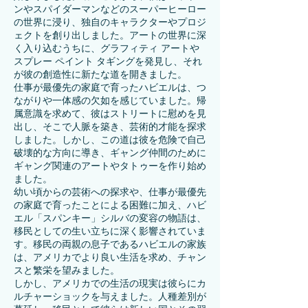
ンやスパイダーマンなどのスーパーヒーロー
の世界に浸り、独自のキャラクターやプロジ
ェクトを創り出しました。アートの世界に深
く入り込むうちに、グラフィティ アートや
スプレー ペイント タギングを発見し、それ
が彼の創造性に新たな道を開きました。
仕事が最優先の家庭で育ったハビエルは、つ
ながりや一体感の欠如を感じていました。帰
属意識を求めて、彼はストリートに慰めを見
出し、そこで人脈を築き、芸術的才能を探求
しました。しかし、この道は彼を危険で自己
破壊的な方向に導き、ギャング仲間のために
ギャング関連のアートやタトゥーを作り始め
ました。
幼い頃からの芸術への探求や、仕事が最優先
の家庭で育ったことによる困難に加え、ハビ
エル「スパンキー」シルバの変容の物語は、
移民としての生い立ちに深く影響されていま
す。移民の両親の息子であるハビエルの家族
は、アメリカでより良い生活を求め、チャン
スと繁栄を望みました。
しかし、アメリカでの生活の現実は彼らにカ
ルチャーショックを与えました。人種差別が